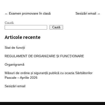
Post
←
Examen promovare în clasă
Sesizări email
→
navigation
Caută
Caută
Articole recente
Stat de funcții
REGULAMENT DE ORGANIZARE ȘI FUNCȚIONARE
Organigramă
Măsuri de ordine și siguranță publică cu ocazia Sărbătorilor
Pascale – Aprilie 2026
Sesizări email