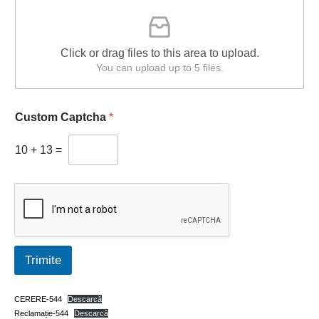
a
u
T
m
e
e
l
n
Click or drag files to this area to upload.
e
t
You can upload up to 5 files.
f
e
o
N
n
u
Custom Captcha
*
m
e
M
10
+
13
=
e
s
a
j
Trimite
CERERE-544
Descarcă
Reclamație-544
Descarcă